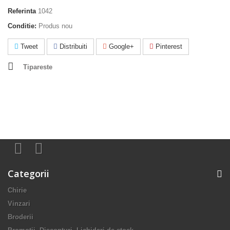
Referinta
1042
Conditie:
Produs nou
Tweet
Distribuiti
Google+
Pinterest
Tipareste
Categorii
Chirie
Vinzari
Broderii