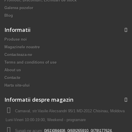
Promotii, Disconturi, Lichidari de stock
Galerea pozelor
Blog
Informatii
Produse noi
Magazinele noastre
Contacteaza-ne
Terms and conditions of use
About us
Сontacte
Harta site-ului
Informatii despre magazin
Carnaval, str.Vasile Alecsandri 95/1 MD-2012 Chisinau, Moldova
Luni-Vineri 10:00-19:00, Weekend - programare
Sunati-ne acum:
0(61)084408, 0(69)265910, 0(79)177624,