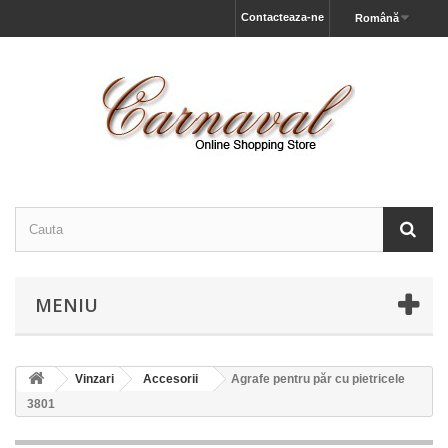
Contacteaza-ne
Română
MENIU
Vinzari
Accesorii
Agrafe pentru păr cu pietricele
3801